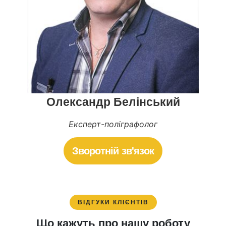
На чому ґрунтується
метод: як працює сучасний
детектор брехні
Олександр Белінський
Експерт-поліграфолог
Зворотній зв'язок
Ключовий принцип роботи поліграфа
ВІДГУКИ КЛІЄНТІВ
сформульований просто: прилад не «читає думки»
Що кажуть про нашу роботу
і не «розпізнає брехню» напряму. Він реєструє