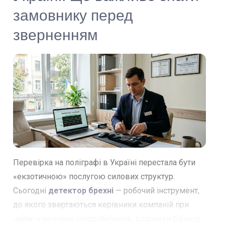
замовнику перед
зверненням
Перевірка на поліграфі в Україні перестала бути
«екзотичною» послугою силових структур.
Сьогодні
детектор брехні
— робочий інструмент,
до якого звертаються керівники компаній при
наймі ключових співробітників, власники бізнесу