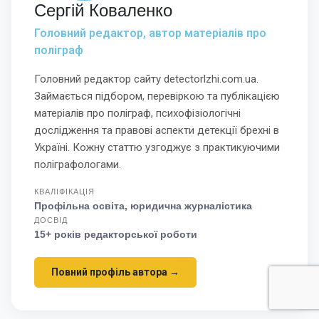
Сергій Коваленко
стандартизовані. За умови дотримання протоколу
Головний редактор, автор матеріалів про
точність методу становить 95–98 %.
поліграф
Чому такий розкид? Тому що точність залежить
Головний редактор сайту detectorlzhi.com.ua.
від кваліфікації поліграфолога, якості апаратури,
Займається підбором, перевіркою та публікацією
підготовленості обстежуваного та коректності
матеріалів про поліграф, психофізіологічні
формулювань запитань. В ідеальних умовах
дослідження та правові аспекти детекції брехні в
Україні. Кожну статтю узгоджує з практикуючими
цифри вищі, в реальних — трохи нижчі. Саме тому
поліграфологами.
економити на виборі фахівця — погана ідея:
неправильно складений опитувальник або
КВАЛІФІКАЦІЯ
Профільна освіта, юридична журналістика
пропущений артефакт протидії можуть знецінити
ДОСВІД
весь тест.
15+ років редакторської роботи
У яких ситуаціях перевірка
Повний профіль автора →
на детекторі брехні дійсно