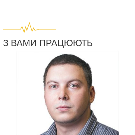
при розслідуванні крадіжок, адвокати для
зміцнення позиції в суді, приватні клієнти для
вирішення особистих конфліктів. Попит на послугу
зростає щороку, але у більшості потенційних
замовників залишається чимало запитань: як
З ВАМИ ПРАЦЮЮТЬ
насправді проходить процедура, що впливає на
точність результату, які існують обмеження,
наскільки висновки експерта застосовні в
реальних рішеннях.
Цей матеріал — розширений практичний гід для
тих, хто планує
пройти поліграф в Україні
або
направити на перевірку іншу людину. Ми
об'єднали в одному тексті наукову основу методу,
покроковий опис того, що відбувається під час
тесту, вимоги до підготовки, протипоказання,